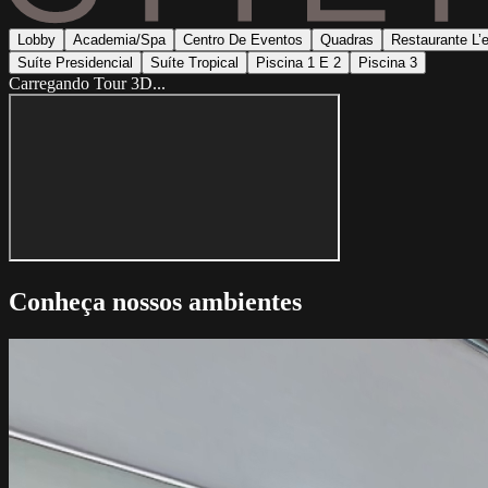
Lobby
Academia/Spa
Centro De Eventos
Quadras
Restaurante L’e
Suíte Presidencial
Suíte Tropical
Piscina 1 E 2
Piscina 3
Carregando Tour 3D...
Conheça nossos ambientes