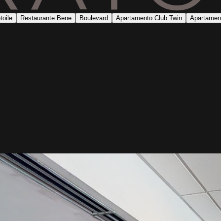
toile
Restaurante Bene
Boulevard
Apartamento Club Twin
Apartamen