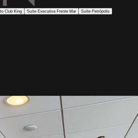
to Club King
Suíte Executiva Frente Mar
Suíte Petrópolis