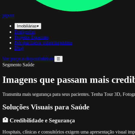
piperz
Imobiliárias
▾
Fotógrafos
Projetos Especiais
Por que foto e vídeo importam
Blog
Ver preço e disponibilidade
☰
Segmento Saúde
Imagens que passam mais credibi
Transmita mais segurança para seus pacientes. Tenha Tour 3D, Fotogra
Soluções Visuais para Saúde
🏥 Credibilidade e Segurança
Hospitais, clínicas e consultórios exigem uma apresentação visual imp